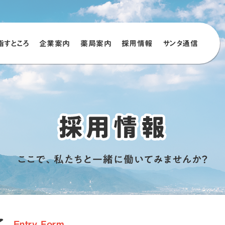
指すところ
企業案内
薬局案内
採⽤情報
サンタ通信
了
Entry Form