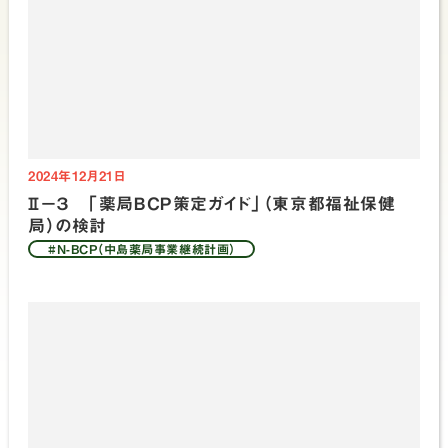
2024年12月21日
Ⅱ－３ 「薬局ＢＣＰ策定ガイド」（東京都福祉保健
局）の検討
#N-BCP（中島薬局事業継続計画）