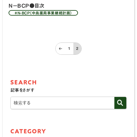
Ｎ－ＢＣＰ●目次
#N-BCP（中島薬局事業継続計画）
1
2
←
記事をさがす