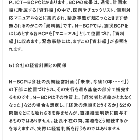
Ｐ、ＩＣＴ－ＢＣＰなどがあります。ＢＣＰの成果は、通常、計画本
編に附属する「資料編」の中で、図解やチェックリスト、個別対
応マニュアルなどに集約され、緊急事態が起こったときまず参
照されるのがこの「資料編」です。Ｎ－ＢＣＰでは、震災ＢＣＰを
はじめとする各ＢＣＰを「マニュアル」として位置づけ、「資料
編」に収めます。緊急事態には、まずこの「資料編」が参照さ
れます。
５）会社の経営計画との関係
Ｎ－ＢＣＰは会社の長期経営計画（「未来、今後10年……！」）
の下部に位置づけられ、その実行を最も基底の部分で補完す
るものです。Ｎ－ＢＣＰはその性質上、「経営者と連絡がとれなく
なった」などの場合も想定し、「経営の承継をどうするか」などの
問題などにも触れざるを得ませんが、直接経営判断に関与す
るものではありません。社長不在の間、業務をどう継続するか
を考えますが、実際に経営判断を行うものではありません