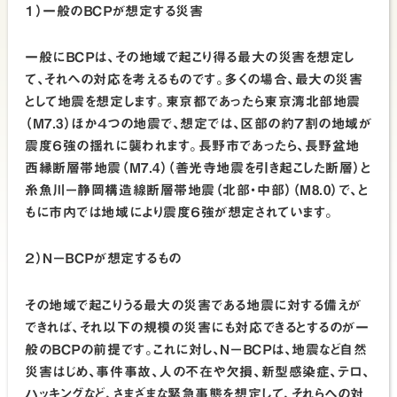
１）一般のＢＣＰが想定する災害
一般にＢＣＰは、その地域で起こり得る最大の災害を想定し
て、それへの対応を考えるものです。多くの場合、最大の災害
として地震を想定します。東京都であったら東京湾北部地震
（Ｍ7.3）ほか４つの地震で、想定では、区部の約７割の地域が
震度６強の揺れに襲われます。長野市であったら、長野盆地
西縁断層帯地震（Ｍ7.4）（善光寺地震を引き起こした断層）と
糸魚川－静岡構造線断層帯地震（北部・中部）（Ｍ8.0）で、と
もに市内では地域により震度６強が想定されています。
２）Ｎ－ＢＣＰが想定するもの
その地域で起こりうる最大の災害である地震に対する備えが
できれば、それ以下の規模の災害にも対応できるとするのが一
般のＢＣＰの前提です。これに対し、Ｎ－ＢＣＰは、地震など自然
災害はじめ、事件事故、人の不在や欠損、新型感染症、テロ、
ハッキングなど、さまざまな緊急事態を想定して、それらへの対