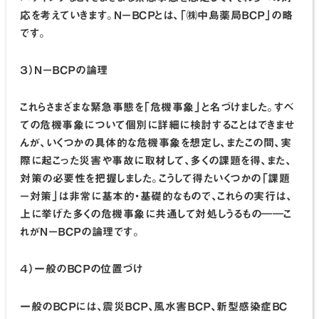
応を考えていきます。Ｎ－ＢＣＰとは、「㈱中島薬局ＢＣＰ」の略
です。
３）Ｎ－ＢＣＰの論理
これらさまざまな緊急事態を「危機事象」と名づけました。すべ
ての危機事象について個別に詳細に検討することはできませ
んが、いくつかの具体的な危機事象を想定し、またこの間、実
際に起こった災害や事故に取材して、多くの課題を得、また、
対策の必要性を把握しました。こうして得たいくつかの「課題
－対策」は非常に基本的・基礎的なもので、これらの実行は、
上に挙げた多くの危機事象に共通して対処しうるもの――こ
れがＮ－ＢＣＰの論理です。
４）一般のＢＣＰの位置づけ
一般のＢＣＰには、震災ＢＣＰ、風水害ＢＣＰ、新型感染症ＢＣ